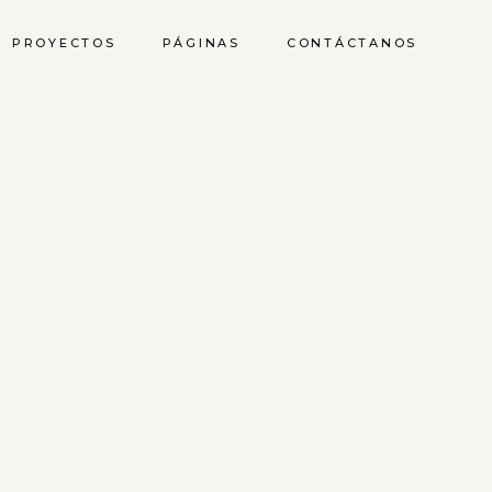
PROYECTOS
PÁGINAS
CONTÁCTANOS
Sobre nosotros
Servicios
Equipo
Clientes
Contáctanos