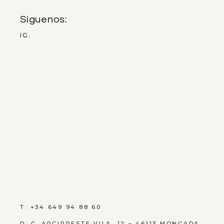
Síguenos:
IG.
T: +34 649 94 88 60
D:
C. ARCIPRESTE VILA, 12 – 46113 MONCADA,